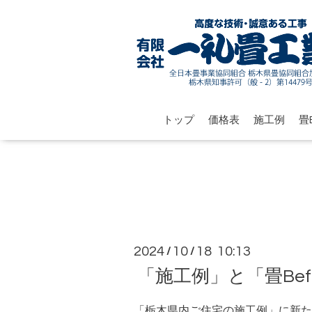
トップ
価格表
施工例
畳B
2024
10
18 10:13
/
/
「施工例」と「畳Befo
「栃木県内ご住宅の施工例」に新た