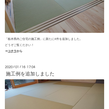
「栃木県内ご住宅の施工例」に新たに4件を追加しました。
どうぞご覧ください！
⇒
コチラ
から
2020
/
01
/
16 17:04
施工例を追加しました