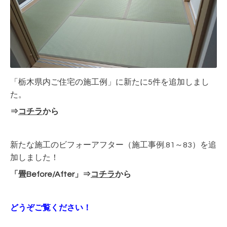
「栃木県内ご住宅の施工例」に新たに5件を追加しまし
た。
⇒
コチラ
から
新たな施工のビフォーアフター（施工事例.81～83）を追
加しました！
「畳Before/After」⇒
コチラ
から
どうぞご覧ください！