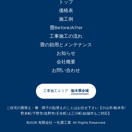
トップ
価格表
施工例
畳Before/After
工事施工の流れ
畳の効用とメンテナンス
お知らせ
会社概要
お問い合わせ
工事施工エリア
栃木県全域
ご自宅の畳替え・襖・障子の貼替えのことはお任せ下さい【小山市/栃木市/
野木町/下野市/佐野市/壬生町/上三川町/結城市もご対応】
©2026
有限会社 一礼畳工業
. All Rights Reserved.