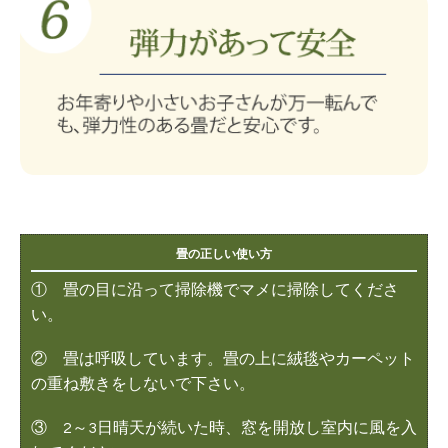
畳の正しい使い方
① 畳の目に沿って掃除機でマメに掃除してくださ
い。
② 畳は呼吸しています。畳の上に絨毯やカーペット
の重ね敷きをしないで下さい。
③ 2～3日晴天が続いた時、窓を開放し室内に風を入