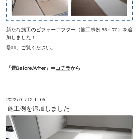
新たな施工のビフォーアフター（施工事例.65～70）を追
加しました！
是非、ご覧ください。
「畳Before/After」⇒
コチラ
から
2022
/
01
/
12 11:05
施工例を追加しました