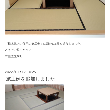
「栃木県内ご住宅の施工例」に新たに6件を追加しました。
どうぞご覧ください！
⇒
コチラ
から
2022
/
01
/
17 10:25
施工例を追加しました