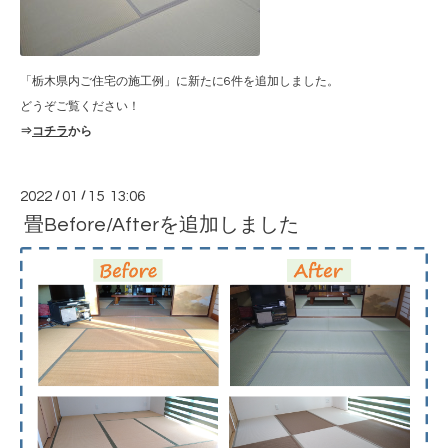
「栃木県内ご住宅の施工例」に新たに6件を追加しました。
どうぞご覧ください！
⇒
コチラ
から
2022
/
01
/
15 13:06
畳Before/Afterを追加しました