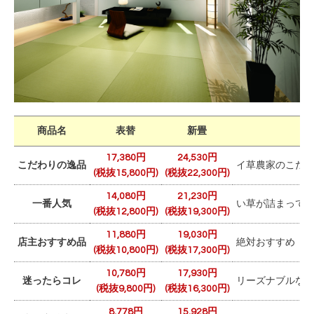
商品名
表替
新畳
17,380円
24,530円
こだわりの逸品
イ草農家のこだわ
(税抜15,800円)
(税抜22,300円)
14,080円
21,230円
一番人気
い草が詰まって
(税抜12,800円)
(税抜19,300円)
11,880円
19,030円
店主おすすめ品
絶対おすすめ 当
(税抜10,800円)
(税抜17,300円)
10,780円
17,930円
迷ったらコレ
リーズナブルな
(税抜9,800円)
(税抜16,300円)
8,778円
15,928円