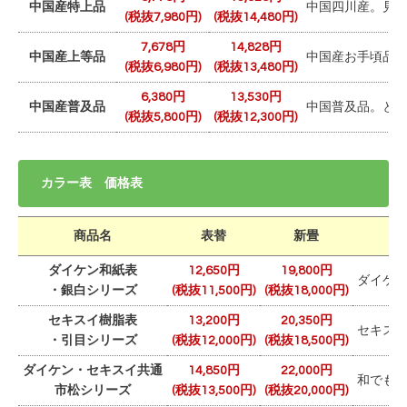
中国産特上品
中国四川産。見
(税抜7,980円)
(税抜14,480円)
7,678円
14,828円
中国産上等品
中国産お手頃品。
(税抜6,980円)
(税抜13,480円)
6,380円
13,530円
中国産普及品
中国普及品。と
(税抜5,800円)
(税抜12,300円)
カラー表 価格表
商品名
表替
新畳
ダイケン和紙表
12,650円
19,800円
ダイケ
・銀白シリーズ
(税抜11,500円)
(税抜18,000円)
セキスイ樹脂表
13,200円
20,350円
セキス
・引目シリーズ
(税抜12,000円)
(税抜18,500円)
ダイケン・セキスイ共通
14,850円
22,000円
和でも
市松シリーズ
(税抜13,500円)
(税抜20,000円)