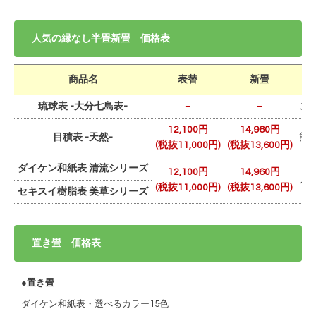
人気の縁なし半畳新畳 価格表
商品名
表替
新畳
琉球表 -大分七島表-
－
－
こ
12,100円
14,960円
目積表 -天然-
熊
(税抜11,000円)
(税抜13,600円)
ダイケン和紙表 清流シリーズ
12,100円
14,960円
カ
(税抜11,000円)
(税抜13,600円)
セキスイ樹脂表 美草シリーズ
置き畳 価格表
●置き畳
ダイケン和紙表・選べるカラー15色