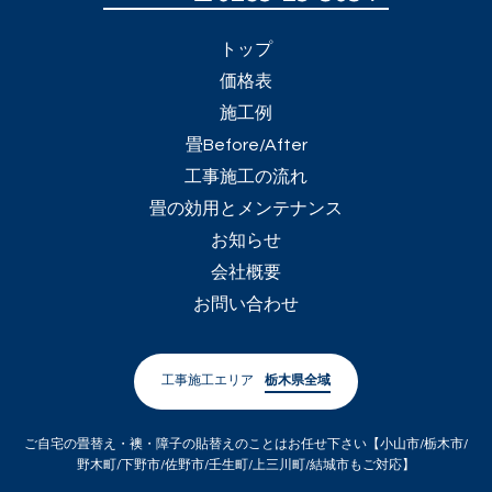
トップ
価格表
施工例
畳Before/After
工事施工の流れ
畳の効用とメンテナンス
お知らせ
会社概要
お問い合わせ
工事施工エリア
栃木県全域
ご自宅の畳替え・襖・障子の貼替えのことはお任せ下さい【小山市/栃木市/
野木町/下野市/佐野市/壬生町/上三川町/結城市もご対応】