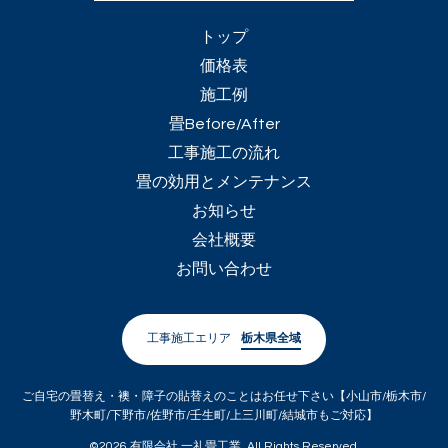
トップ
価格表
施工例
畳Before/After
工事施工の流れ
畳の効用とメンテナンス
お知らせ
会社概要
お問い合わせ
工事施工エリア
栃木県全域
ご自宅の畳替え・襖・障子の貼替えのことはお任せ下さい【小山市/栃木市/
野木町/下野市/佐野市/壬生町/上三川町/結城市もご対応】
©2026
有限会社 一礼畳工業
. All Rights Reserved.