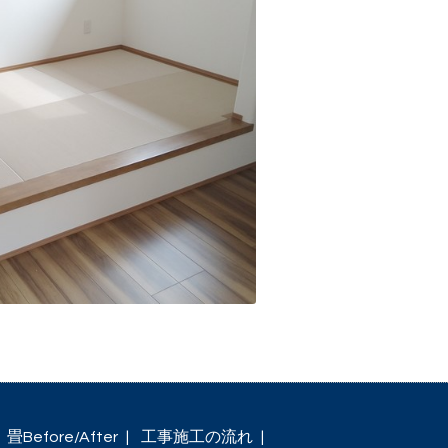
畳Before/After
工事施工の流れ