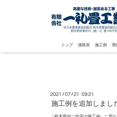
トップ
価格表
施工例
畳B
2021
07
21 09:21
/
/
施工例を追加しまし
「栃木県内ご住宅の施工例」に新た