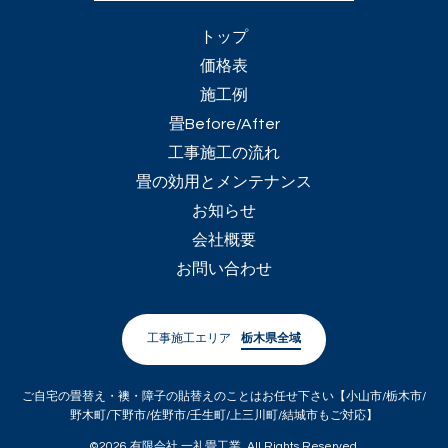
トップ
価格表
施工例
畳Before/After
工事施工の流れ
畳の効用とメンテナンス
お知らせ
会社概要
お問い合わせ
工事施工エリア
栃木県全域
ご自宅の畳替え・襖・障子の貼替えのことはお任せ下さい【小山市/栃木市/
野木町/下野市/佐野市/壬生町/上三川町/結城市もご対応】
©2026
有限会社 一礼畳工業
. All Rights Reserved.