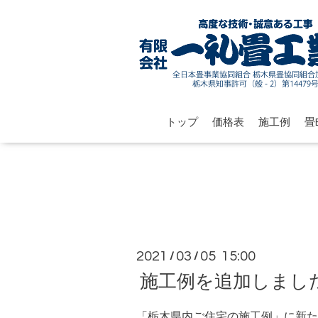
トップ
価格表
施工例
畳B
2021
03
05 15:00
/
/
施工例を追加しまし
「栃木県内ご住宅の施工例」に新た