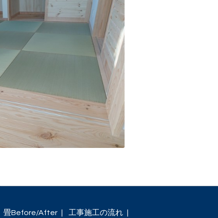
畳Before/After
工事施工の流れ