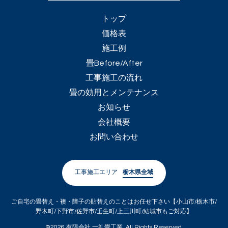
トップ
価格表
施工例
畳Before/After
工事施工の流れ
畳の効用とメンテナンス
お知らせ
会社概要
お問い合わせ
工事施工エリア
栃木県全域
ご自宅の畳替え・襖・障子の貼替えのことはお任せ下さい【小山市/栃木市/
野木町/下野市/佐野市/壬生町/上三川町/結城市もご対応】
©2026
有限会社 一礼畳工業
. All Rights Reserved.