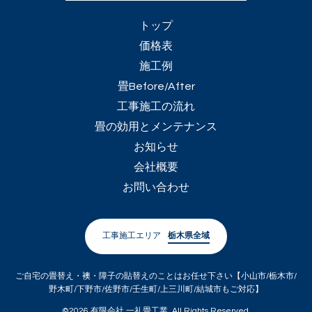
トップ
価格表
施工例
畳Before/After
工事施工の流れ
畳の効用とメンテナンス
お知らせ
会社概要
お問い合わせ
工事施工エリア
栃木県全域
ご自宅の畳替え・襖・障子の貼替えのことはお任せ下さい【小山市/栃木市/
野木町/下野市/佐野市/壬生町/上三川町/結城市もご対応】
©2026
有限会社 一礼畳工業
. All Rights Reserved.