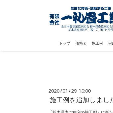
トップ
価格表
施工例
畳B
2020
01
29 10:00
/
/
施工例を追加しまし
「栃木県内ご住宅の施工例」に新た