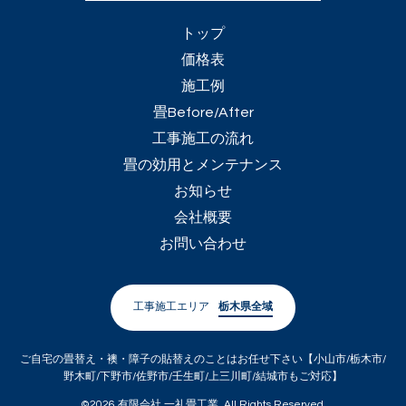
トップ
価格表
施工例
畳Before/After
工事施工の流れ
畳の効用とメンテナンス
お知らせ
会社概要
お問い合わせ
工事施工エリア
栃木県全域
ご自宅の畳替え・襖・障子の貼替えのことはお任せ下さい【小山市/栃木市/
野木町/下野市/佐野市/壬生町/上三川町/結城市もご対応】
©2026
有限会社 一礼畳工業
. All Rights Reserved.