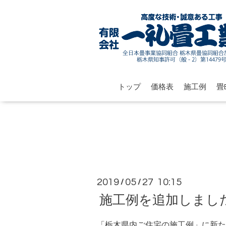
トップ
価格表
施工例
畳B
2019
05
27 10:15
/
/
施工例を追加しまし
「栃木県内ご住宅の施工例」に新た