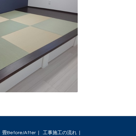
畳Before/After
工事施工の流れ