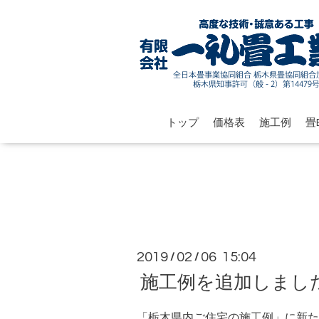
トップ
価格表
施工例
畳B
2019
02
06 15:04
/
/
施工例を追加しまし
「栃木県内ご住宅の施工例」に新た