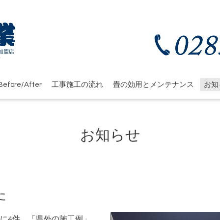
efore/After
工事施工の流れ
畳の効用とメンテナンス
お知
お知らせ
た
に4件、「県外の施工例」