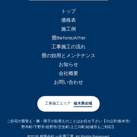
トップ
価格表
施工例
畳Before/After
工事施工の流れ
畳の効用とメンテナンス
お知らせ
会社概要
お問い合わせ
工事施工エリア
栃木県全域
ご自宅の畳替え・襖・障子の貼替えのことはお任せ下さい【小山市/栃木市/
野木町/下野市/佐野市/壬生町/上三川町/結城市もご対応】
©2026
有限会社 一礼畳工業
. All Rights Reserved.