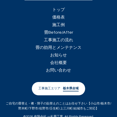
トップ
価格表
施工例
畳Before/After
工事施工の流れ
畳の効用とメンテナンス
お知らせ
会社概要
お問い合わせ
工事施工エリア
栃木県全域
ご自宅の畳替え・襖・障子の貼替えのことはお任せ下さい【小山市/栃木市/
野木町/下野市/佐野市/壬生町/上三川町/結城市もご対応】
©2026
有限会社 一礼畳工業
. All Rights Reserved.